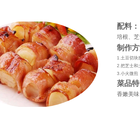
配料：
培根、芝
制作方
1.土豆切
2.把芝士
3.小火微
菜品特
香嫩美味