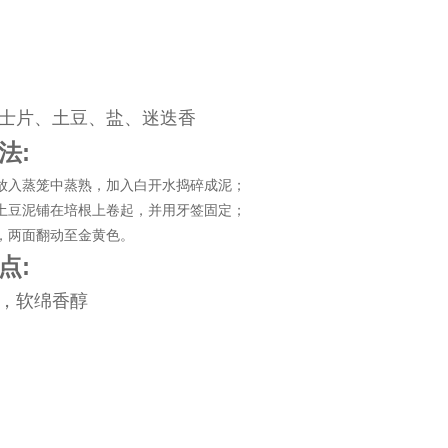
士片、土豆、盐、迷迭香
法:
块放入蒸笼中蒸熟，加入白开水捣碎成泥；
和土豆泥铺在培根上卷起，并用牙签固定；
煎，两面翻动至金黄色。
点:
，软绵香醇